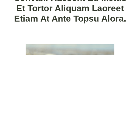
Et Tortor Aliquam Laoreet
Etiam At Ante Topsu Alora.
Quisque vestibulum consectetur vehicula. Aliquam et
sagittis urna. Nam porta, erat sit amet dictum condime
ntum, purus magna tristique ipsum, id elementum libero
enim non ligula. tempus efficitur eget donec pretium
lacinia libero, tristique accumsan augue pellentesque sit