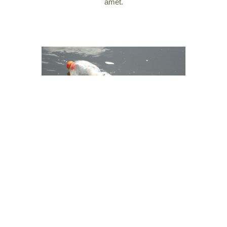
amet.
Quisque vestibulum consectetur vehicula. Aliquam et
sagittis urna. Nam porta, erat sit amet dictum condime
ntum, purus magna tristique ipsum, id elementum libero
enim non ligula. tempus efficitur eget donec pretium
lacinia libero, tristique accumsan augue pellentesque sit
amet.
Nullam dapibus dui odio, non imperdiet velit maximus