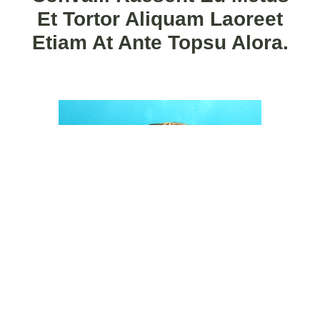
Et Tortor Aliquam Laoreet
Etiam At Ante Topsu Alora.
Quisque vestibulum consectetur vehicula. Aliquam et
sagittis urna. Nam porta, erat sit amet dictum condime
ntum, purus magna tristique ipsum, id elementum libero
enim non ligula. tempus efficitur eget donec pretium
lacinia libero, tristique accumsan augue pellentesque sit