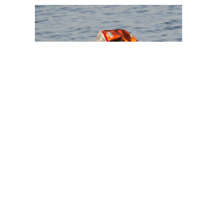
Quisque vestibulum consectetur vehicula. Aliquam et
sagittis urna. Nam porta, erat sit amet dictum condime
ntum, purus magna tristique ipsum, id elementum libero
enim non ligula. tempus efficitur eget donec pretium lacinia
libero, tristique accumsan augue pellentesque sit amet.
Nullam dapibus dui odio, non imperdiet velit maximus nec.
Ut lacinia metus at odio congue, vitae feugiat odio
molestie. Mauris et urna non quam sagittis auctor id vel
lectus. Nullam sit amet massa elementum, semper ligula
et, fringilla massa. Pellentesque ac auctor ligula. Etiam vel
molestie ex. Sed volutpat volutpat lorem.