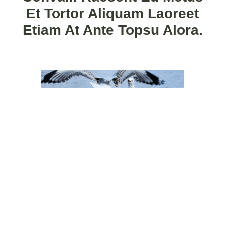
Et Tortor Aliquam Laoreet
Etiam At Ante Topsu Alora.
Quisque vestibulum consectetur vehicula. Aliquam et
sagittis urna. Nam porta, erat sit amet dictum condime
ntum, purus magna tristique ipsum, id elementum libero
enim non ligula. tempus efficitur eget donec pretium
lacinia libero, tristique accumsan augue pellentesque sit