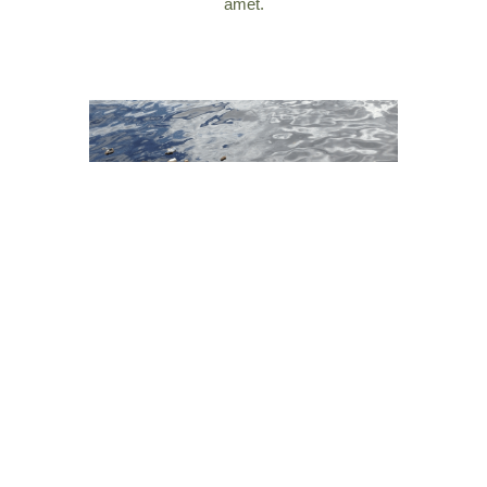
amet.
Quisque vestibulum consectetur vehicula. Aliquam et
sagittis urna. Nam porta, erat sit amet dictum condime
ntum, purus magna tristique ipsum, id elementum libero
enim non ligula. tempus efficitur eget donec pretium
lacinia libero, tristique accumsan augue pellentesque sit
amet.
Nullam dapibus dui odio, non imperdiet velit maximus